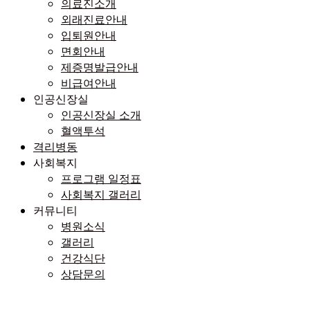
의료진소개
외래진료안내
입퇴원안내
면회안내
제증명발급안내
비급여안내
인공신장실
인공신장실 소개
혈액투석
격리병동
사회복지
프로그램 일정표
사회복지 갤러리
커뮤니티
병원소식
갤러리
건강식단
상담문의