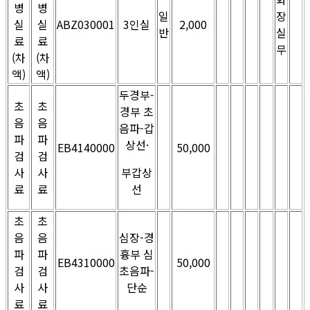
병
병
일
장
실
실
ABZ030001
3인실
2,000
반
실
료
료
무
(차
(차
액)
액)
두경부-
초
초
경부 초
음
음
음파-갑
파
파
상선·
EB4140000
50,000
검
검
사
사
부갑상
료
료
선
초
초
음
음
심장-경
파
파
흉부 심
EB4310000
50,000
검
검
초음파-
사
사
단순
료
료