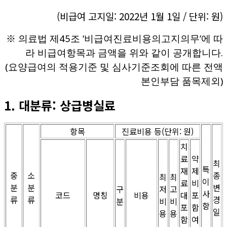
(비급여 고지일: 2022년 1월 1일 / 단위: 원)
※ 의료법 제45조 ‘비급여진료비용의고지의무’에 따
라 비급여항목과 금액을 위와 같이 공개합니다.
(요양급여의 적용기준 및 심사기준조회에 따른 전액
본인부담 품목제외)
1. 대분류: 상급병실료
항목
진료비용 등(단위: 원)
치
료
약
최
특
재
제
중
소
종
최
최
이
료
비
분
분
변
구
저
고
사
코드
명칭
비용
대
포
류
류
경
분
비
비
항
포
함
일
용
용
함
여