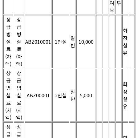
여
부
부
상
상
급
급
화
병
병
일
장
실
실
ABZ010001
1인실
10,000
반
실
료
료
유
(차
(차
액)
액)
상
상
급
급
화
병
병
일
장
실
실
ABZ00001
2인실
5,000
반
실
료
료
유
(차
(차
액)
액)
상
상
급
급
화