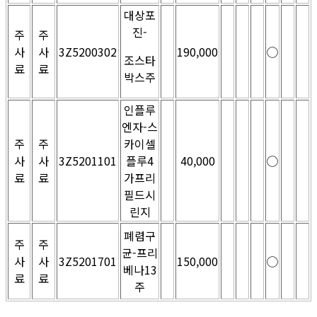
대상포
진-
주
주
사
사
3Z5200302
190,000
◯
조스타
료
료
박스주
인플루
엔자-스
주
주
카이셀
사
사
3Z5201101
플루4
40,000
◯
료
료
가프리
필드시
린지
폐렴구
주
주
균-프리
사
사
3Z5201701
150,000
◯
베나13
료
료
주