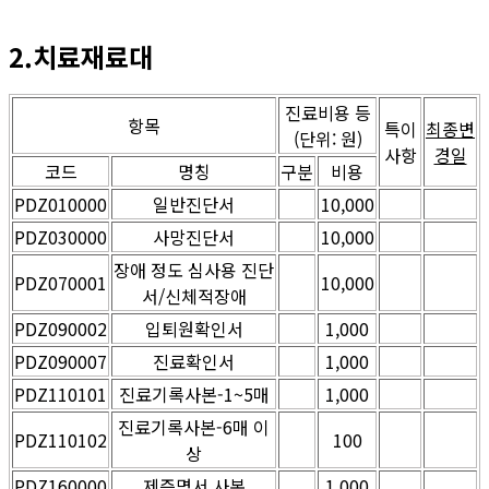
2.치료재료대
진료비용 등
항목
특이
최종변
(단위: 원)
사항
경일
코드
명칭
구분
비용
PDZ010000
일반진단서
10,000
PDZ030000
사망진단서
10,000
장애 정도 심사용 진단
PDZ070001
10,000
서/신체적장애
PDZ090002
입퇴원확인서
1,000
PDZ090007
진료확인서
1,000
PDZ110101
진료기록사본-1~5매
1,000
진료기록사본-6매 이
PDZ110102
100
상
PDZ160000
제증명서 사본
1,000