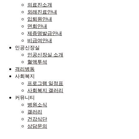
의료진소개
외래진료안내
입퇴원안내
면회안내
제증명발급안내
비급여안내
인공신장실
인공신장실 소개
혈액투석
격리병동
사회복지
프로그램 일정표
사회복지 갤러리
커뮤니티
병원소식
갤러리
건강식단
상담문의