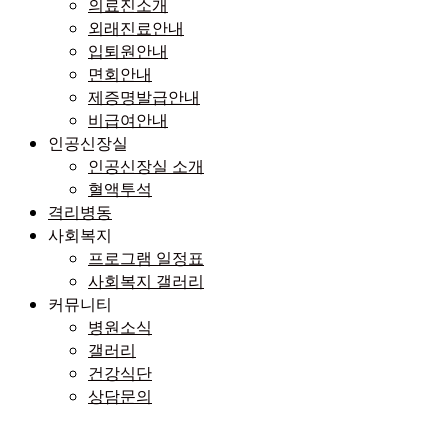
의료진소개
외래진료안내
입퇴원안내
면회안내
제증명발급안내
비급여안내
인공신장실
인공신장실 소개
혈액투석
격리병동
사회복지
프로그램 일정표
사회복지 갤러리
커뮤니티
병원소식
갤러리
건강식단
상담문의