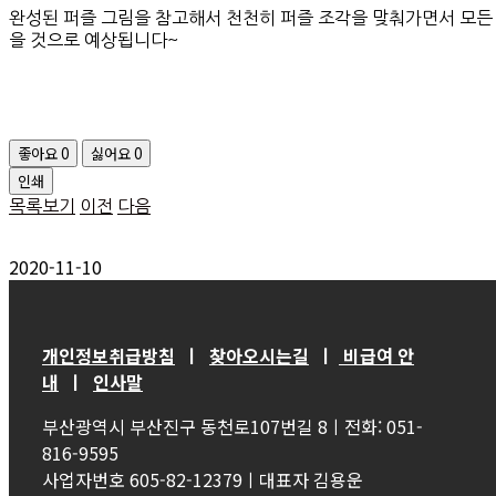
완성된 퍼즐 그림을 참고해서 천천히 퍼즐 조각을 맞춰가면서 모든
을 것으로 예상됩니다~
좋아요
0
싫어요
0
인쇄
목록보기
이전
다음
2020-11-10
개인정보취급방침
ㅣ
찾아오시는길
ㅣ
비급여 안
내
ㅣ
인사말
부산광역시 부산진구 동천로107번길 8ㅣ전화: 051-
816-9595
사업자번호 605-82-12379ㅣ대표자 김용운