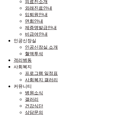
의료진소개
외래진료안내
입퇴원안내
면회안내
제증명발급안내
비급여안내
인공신장실
인공신장실 소개
혈액투석
격리병동
사회복지
프로그램 일정표
사회복지 갤러리
커뮤니티
병원소식
갤러리
건강식단
상담문의