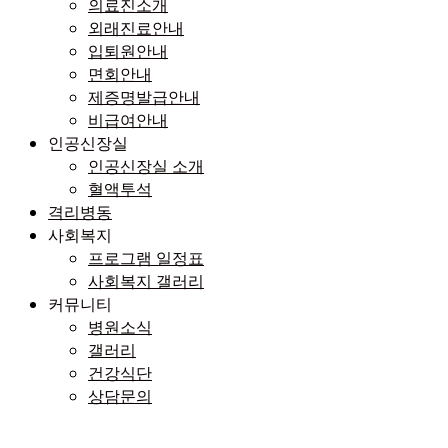
의료진소개
외래진료안내
입퇴원안내
면회안내
제증명발급안내
비급여안내
인공신장실
인공신장실 소개
혈액투석
격리병동
사회복지
프로그램 일정표
사회복지 갤러리
커뮤니티
병원소식
갤러리
건강식단
상담문의