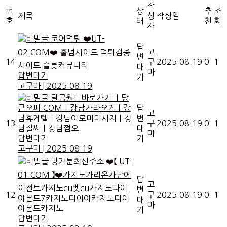
작
번
상
추
조
제목
성
작성일
호
태
천
회
자
코어먹튀 ❤️UT-
답
고
02.COM❤️ 홀덤사이트 먹튀검증
변
14
구
2025.08.19
0
1
사이트 슬롯커뮤니티
대
마
답변대기
기
고구마
|
2025.08.19
달콤월드바로가기 ㅣ당
근오피.COMㅣ강남가라오케ㅣ강
답
고
남휴게텔ㅣ강남아로마마사지ㅣ강
변
13
구
2025.08.19
0
1
남질싸ㅣ강남쩜오
대
마
답변대기
기
고구마
|
2025.08.19
망가툰최신주소 ❤️【 UT-
01.COM 】❤️카지노가리온카판에
답
고
이전트카지노cu벳cu카지노다이
변
12
구
2025.08.19
0
1
아몬드7카지노다이아카지노다이
대
마
아몬드카지노
기
답변대기