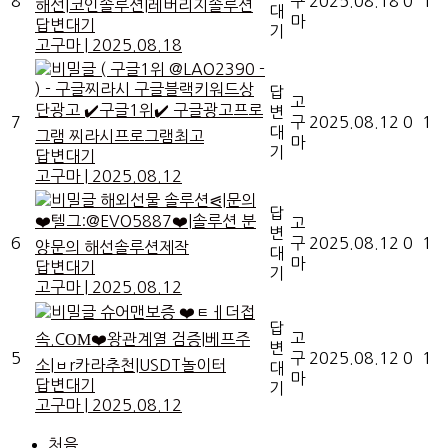
8
구
2025.08.18
0
1
해선|코인솔루션|레버리지솔루션
대
마
답변대기
기
고구마
|
2025.08.18
( 구글1위 @LAO2390 -
) - 구글찌라시 구글블랙키워드상
답
고
단광고 ✔️구글1위✔️ 구글광고프로
변
7
구
2025.08.12
0
1
대
그램 찌라시프로그램최고
마
기
답변대기
고구마
|
2025.08.12
해외선물 솔루션⪗|문의
답
❤️텔그:@EVO5887❤️|솔루션 분
고
변
6
구
2025.08.12
0
1
양문의 해선솔루션제작
대
마
답변대기
기
고구마
|
2025.08.12
슈어맨보증 ❤️ㅌㅔ더접
답
고
속.CΟΜ❤️왕관계열 검증|베프주
변
5
구
2025.08.12
0
1
소|ㅂr카라추천|USDT놀이터
대
마
답변대기
기
고구마
|
2025.08.12
처음