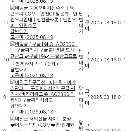
고구마
|
2025.08.19
다음오피최신주소 ㅣ당
근오피.COMㅣ인천OP밤문화ㅣ인
답
고
천오피안내ㅣ인천풀싸롱ㅣ인천오
변
11
구
2025.08.19
0
1
피ㅣ인천스폰
대
마
답변대기
기
고구마
|
2025.08.19
( 구글1위 @LAO2390 -
) - 구글찌라시 구글블랙키워드상
답
고
단광고 ✔️구글1위✔️ 구글광고프로
변
10
구
2025.08.18
0
1
대
그램 찌라시프로그램최고
마
기
답변대기
고구마
|
2025.08.18
「 구글상위마케팅 - 바카
라광고 」 - 구글찌라시2위 구글 찌
답
고
라시《바카라광고 @LAO2390 마
변
9
구
2025.08.18
0
1
케팅》 구글찌라시광고
대
마
답변대기
기
고구마
|
2025.08.18
해외선물 사이트 분양↼|
답
❤️에보소프트∘COM❤️|안전계좌
고
변