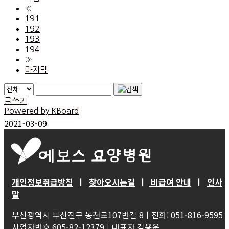
«
191
192
193
194
»
마지막
글쓰기
Powered by KBoard
2021-03-09
개인정보취급방침
ㅣ
찾아오시는길
ㅣ
비급여 안내
ㅣ
인사
말
부산광역시 부산진구 동천로107번길 8ㅣ전화: 051-816-9595
사업자번호 605-82-12379ㅣ대표자 김용운