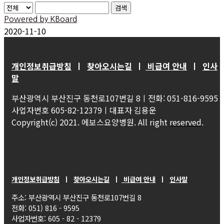
검색
Powered by KBoard
2020-11-10
개인정보취급방침
ㅣ
찾아오시는길
ㅣ
비급여 안내
ㅣ
인사
말
부산광역시 부산진구 동천로107번길 8ㅣ전화: 051-816-9595
사업자번호 605-82-12379ㅣ대표자 김용운
Copyright(c) 2021. 에보스요양병원. All right
reserved
.
개인정보취급방침
ㅣ
찾아오시는길
ㅣ
비급여 안내
ㅣ
인사말
주소: 부산광역시 부산진구 동천로107번길 8
전화: 051) 816 - 9595
사업자번호: 605 - 82 - 12379